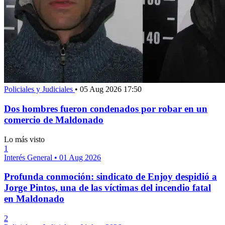
Policiales y Judiciales
•
05 Aug 2026 17:50
Dos hombres fueron condenados por robar en un
comercio de Maldonado
Lo más visto
1
Interés General
•
01 Aug 2026
Profunda conmoción: sindicato de Enjoy despidió a
Jorge Pintos, una de las víctimas del incendio fatal
en Maldonado
2