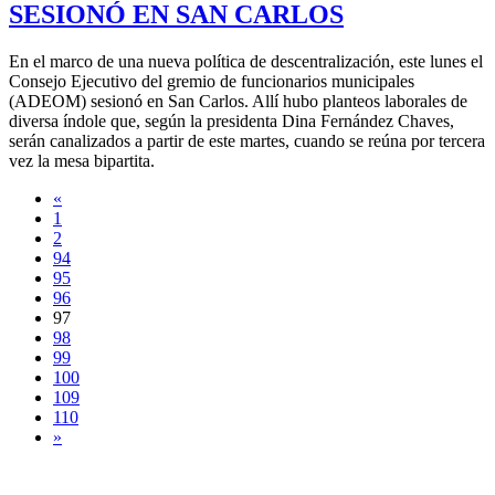
SESIONÓ EN SAN CARLOS
En el marco de una nueva política de descentralización, este lunes el
Consejo Ejecutivo del gremio de funcionarios municipales
(ADEOM) sesionó en San Carlos. Allí hubo planteos laborales de
diversa índole que, según la presidenta Dina Fernández Chaves,
serán canalizados a partir de este martes, cuando se reúna por tercera
vez la mesa bipartita.
«
1
2
94
95
96
97
98
99
100
109
110
»