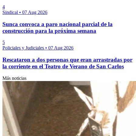
4
Sindical
•
07 Aug 2026
Sunca convoca a paro nacional parcial de la
construcción para la próxima semana
5
Policiales y Judiciales
•
07 Aug 2026
Rescataron a dos personas que eran arrastradas por
la corriente en el Teatro de Verano de San Carlos
Más noticias