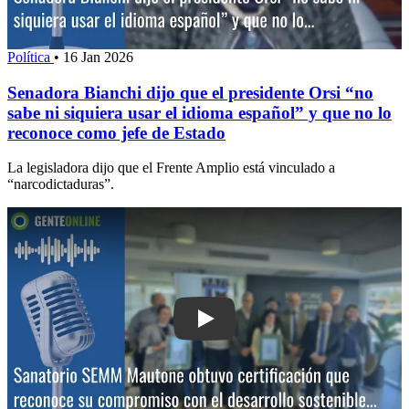
Política
•
16 Jan 2026
Senadora Bianchi dijo que el presidente Orsi “no
sabe ni siquiera usar el idioma español” y que no lo
reconoce como jefe de Estado
La legisladora dijo que el Frente Amplio está vinculado a
“narcodictaduras”.
Play: Sanatorio SEMM Mautone obtuvo 