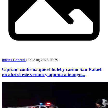
Interés General
•
09 Aug 2026 20:39
Cipriani confirma que el hotel y casino San Rafael
no abrirá este verano y apunta a inaugu...