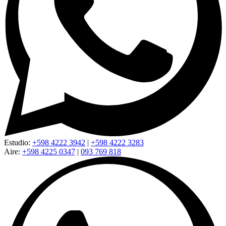
Estudio:
+598 4222 3942
|
+598 4222 3283
Aire:
+598 4225 0347
|
093 769 818