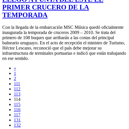
PRIMER CRUCERO DE LA
TEMPORADA
Con la llegada de la embarcación MSC Música quedó oficialmente
inaugurada la temporada de cruceros 2009 – 2010. Se trata del
primero de 108 buques que arribarán a las costas del principal
balneario uruguayo. En el acto de recepción el ministro de Turismo,
Héctor Lescano, reconoció que el país debe mejorar su
infraestructura de terminales portuarias e indicó que están trabajando
en ese sentido.
«
1
2
111
112
113
114
115
116
117
131
132