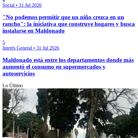
Social
•
31 Jul 2026
"No podemos permitir que un niño crezca en un
rancho": la iniciativa que construye hogares y busca
instalarse en Maldonado
5
Interés General
•
31 Jul 2026
Maldonado está entre los departamentos donde más
aumentó el consumo en supermercados y
autoservicios
Lo Último