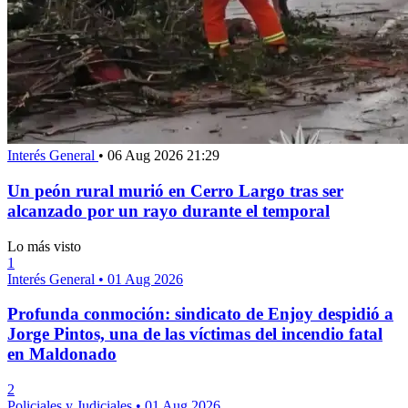
Interés General
•
06 Aug 2026 21:29
Un peón rural murió en Cerro Largo tras ser
alcanzado por un rayo durante el temporal
Lo más visto
1
Interés General
•
01 Aug 2026
Profunda conmoción: sindicato de Enjoy despidió a
Jorge Pintos, una de las víctimas del incendio fatal
en Maldonado
2
Policiales y Judiciales
•
01 Aug 2026