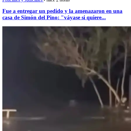
Fue a entregar un pedido y la amenazaron en una
casa de Simón del Pino: "váyase si quiere...