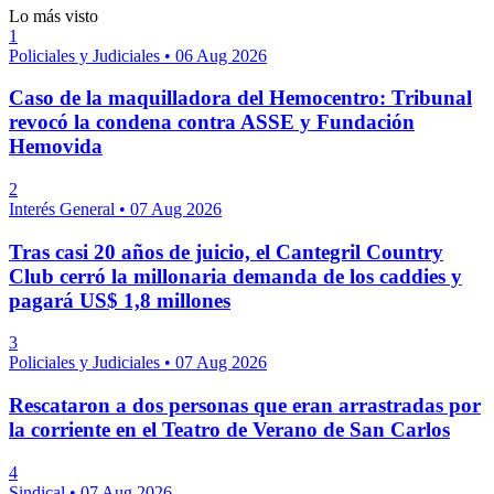
Lo más visto
1
Policiales y Judiciales
•
06 Aug 2026
Caso de la maquilladora del Hemocentro: Tribunal
revocó la condena contra ASSE y Fundación
Hemovida
2
Interés General
•
07 Aug 2026
Tras casi 20 años de juicio, el Cantegril Country
Club cerró la millonaria demanda de los caddies y
pagará US$ 1,8 millones
3
Policiales y Judiciales
•
07 Aug 2026
Rescataron a dos personas que eran arrastradas por
la corriente en el Teatro de Verano de San Carlos
4
Sindical
•
07 Aug 2026