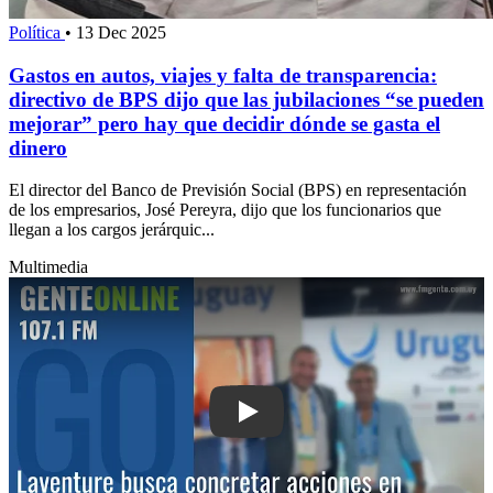
Política
•
13 Dec 2025
Gastos en autos, viajes y falta de transparencia:
directivo de BPS dijo que las jubilaciones “se pueden
mejorar” pero hay que decidir dónde se gasta el
dinero
El director del Banco de Previsión Social (BPS) en representación
de los empresarios, José Pereyra, dijo que los funcionarios que
llegan a los cargos jerárquic...
Multimedia
Play: Laventure busca concretar accion