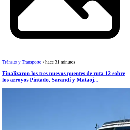
Tránsito y Transporte
•
hace 31 minutos
Finalizaron los tres nuevos puentes de ruta 12 sobre
los arroyos Pintado, Sarandí y Mataoj...