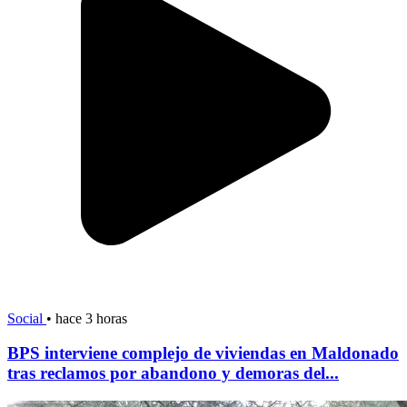
Social
•
hace 3 horas
BPS interviene complejo de viviendas en Maldonado
tras reclamos por abandono y demoras del...