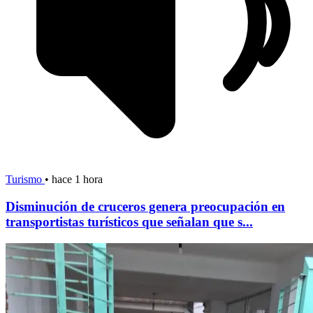
Turismo
•
hace 1 hora
Disminución de cruceros genera preocupación en
transportistas turísticos que señalan que s...