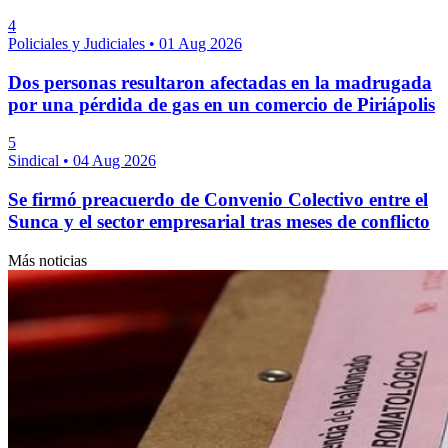
4
Policiales y Judiciales
•
01 Aug 2026
Dos personas resultaron afectadas en la madrugada
por una pérdida de gas en un comercio de Piriápolis
5
Sindical
•
04 Aug 2026
Se firmó preacuerdo de Convenio Colectivo entre el
Sunca y el sector empresarial tras meses de conflicto
Más noticias