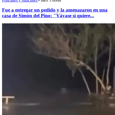
Policiales y Judiciales
•
hace 3 horas
Fue a entregar un pedido y la amenazaron en una
casa de Simón del Pino: "Váyase si quiere...