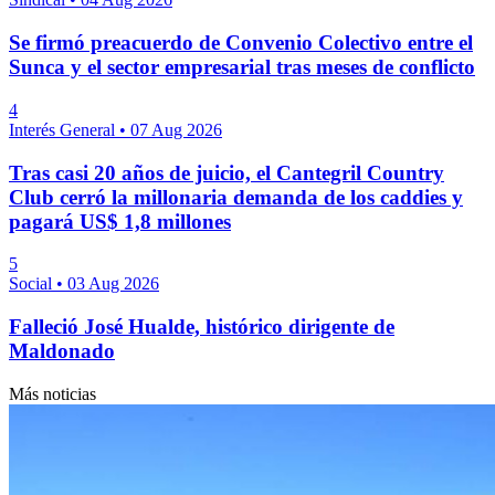
Se firmó preacuerdo de Convenio Colectivo entre el
Sunca y el sector empresarial tras meses de conflicto
4
Interés General
•
07 Aug 2026
Tras casi 20 años de juicio, el Cantegril Country
Club cerró la millonaria demanda de los caddies y
pagará US$ 1,8 millones
5
Social
•
03 Aug 2026
Falleció José Hualde, histórico dirigente de
Maldonado
Más noticias