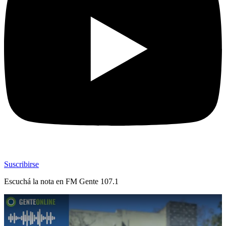
Suscribirse
Escuchá la nota en
FM Gente 107.1