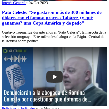
Interés General
•
04 Oct 2023
Pato Celeste: “Se gastaron más de 300 millones de
dólares con el famoso proceso Tabárez ¿y qué
ganamos? una Copa América y de pedo”
Gustavo Torena fue durante años el "Pato Celeste", la mascota de la
selección uruguaya. Este miércoles dialogó en la Página Central de
la Revista sobre política...
Play: Denunciarán a la abogada de Ro
Policiales y Judiciales
•
29 May 2023