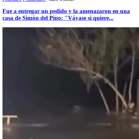
Fue a entregar un pedido y la amenazaron en una
casa de Simón del Pino: "Váyase si quiere...