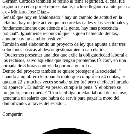
Germán Cardozo también se refirió al tema seguridad, el cual fué
seguido de cerca por el representante, incluso llegando a interpelar al
ex - Ministro Jose Diaz.-
Señaló que hoy en Maldonado " hay un cambio de actitud en la
jefatura, hay un jefe activo que recorre las calles y las seccionales y
fundamentalmente que atiende a la gente, hay mas prescencia
policial". Igualmente reconoció que "siguen habiendo delitos,
aunque hay un cambio positivo".
También está elaborando un proyecto de ley que apunta a dar tres
soluciones básicas al descongestionamiento carcelario.-
"Queremos presentar una idea que exija la obligatoriedad laboral a
los reclusos, salvo aquellos que tengan problemas físicos", en una
jornada de 8 horas controlada por una guardia.-
Dentro del proyecto también se quiere proteger a la sociedad: "
cuando a un obrero le roban la moto que compró en 24 cuotas, le
quedan 22 y muchas veces se sabe quien fué pero el efecto hurtado
no aparece". El ladrón va preso, cumple la pena. Y el obrero se
preguntó, como queda? "Con la obligatoriedad laboral del recluso,
generaría un salario que habrá de servir para pagar la moto del
damnificado, a través del estado".-
Compartir: