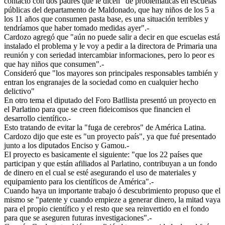
contacto con dos padres que le dicen "de problemáticas en escuelas
públicas del departamento de Maldonado, que hay niños de los 5 a
los 11 años que consumen pasta base, es una situación terribles y
tendríamos que haber tomado medidas ayer".-
Cardozo agregó que "aún no puede salir a decir en que escuelas está
instalado el problema y le voy a pedir a la directora de Primaria una
reunión y con seriedad intercambiar informaciones, pero lo peor es
que hay niños que consumen".-
Consideró que "los mayores son principales responsables también y
entran los engranajes de la sociedad como en cualquier hecho
delictivo"
En otro tema el diputado del Foro Batllista presentó un proyecto en
el Parlatino para que se creen fideicomisos que financien el
desarrollo científico.-
Esto tratando de evitar la "fuga de cerebros" de América Latina.
Cardozo dijo que este es "un proyecto país", ya que fué presentado
junto a los diputados Enciso y Gamou.-
El proyecto es basicamente el siguiente: "que los 22 países que
participan y que están afiliados al Parlatino, contribuyan a un fondo
de dinero en el cual se esté asegurando el uso de materiales y
equipamiento para los científicos de América".-
Cuando haya un importante trabajo ó descubrimiento propuso que el
mismo se "patente y cuando empieze a generar dinero, la mitad vaya
para el propio científico y el resto que sea reinvertido en el fondo
para que se aseguren futuras investigaciones".-