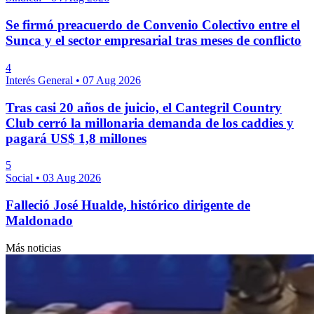
Se firmó preacuerdo de Convenio Colectivo entre el
Sunca y el sector empresarial tras meses de conflicto
4
Interés General
•
07 Aug 2026
Tras casi 20 años de juicio, el Cantegril Country
Club cerró la millonaria demanda de los caddies y
pagará US$ 1,8 millones
5
Social
•
03 Aug 2026
Falleció José Hualde, histórico dirigente de
Maldonado
Más noticias