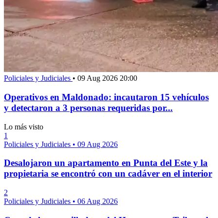
Policiales y Judiciales
•
09 Aug 2026 20:00
Operativos en Maldonado: incautaron 15 vehículos
y detectaron a 3 personas requeridas por...
Lo más visto
1
Policiales y Judiciales
•
09 Aug 2026
Desalojaron un apartamento en Punta del Este y la
propietaria se encontró con un cadáver en el interior
2
Policiales y Judiciales
•
06 Aug 2026