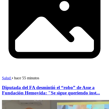
Salud
•
hace 55 minutos
Diputada del FA desmintió el “robo” de Asse a
Fundación Hemovida: "Se sigue queriendo inst...