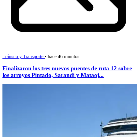
Tránsito y Transporte
•
hace 46 minutos
Finalizaron los tres nuevos puentes de ruta 12 sobre
los arroyos Pintado, Sarandí y Mataoj...