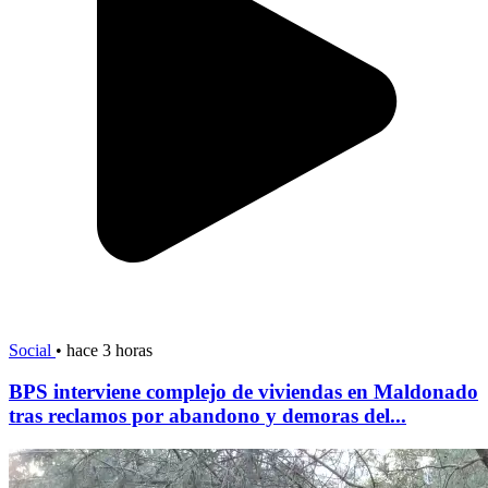
Social
•
hace 3 horas
BPS interviene complejo de viviendas en Maldonado
tras reclamos por abandono y demoras del...