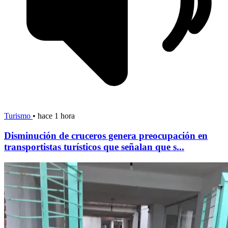
Turismo
•
hace 1 hora
Disminución de cruceros genera preocupación en
transportistas turísticos que señalan que s...