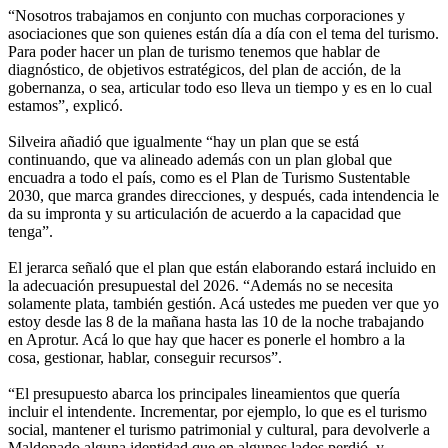
“Nosotros trabajamos en conjunto con muchas corporaciones y
asociaciones que son quienes están día a día con el tema del turismo.
Para poder hacer un plan de turismo tenemos que hablar de
diagnóstico, de objetivos estratégicos, del plan de acción, de la
gobernanza, o sea, articular todo eso lleva un tiempo y es en lo cual
estamos”, explicó.
Silveira añadió que igualmente “hay un plan que se está
continuando, que va alineado además con un plan global que
encuadra a todo el país, como es el Plan de Turismo Sustentable
2030, que marca grandes direcciones, y después, cada intendencia le
da su impronta y su articulación de acuerdo a la capacidad que
tenga”.
El jerarca señaló que el plan que están elaborando estará incluido en
la adecuación presupuestal del 2026. “Además no se necesita
solamente plata, también gestión. Acá ustedes me pueden ver que yo
estoy desde las 8 de la mañana hasta las 10 de la noche trabajando
en Aprotur. Acá lo que hay que hacer es ponerle el hombro a la
cosa, gestionar, hablar, conseguir recursos”.
“El presupuesto abarca los principales lineamientos que quería
incluir el intendente. Incrementar, por ejemplo, lo que es el turismo
social, mantener el turismo patrimonial y cultural, para devolverle a
Maldonado alguna identidad que en algunos lados perdió, y