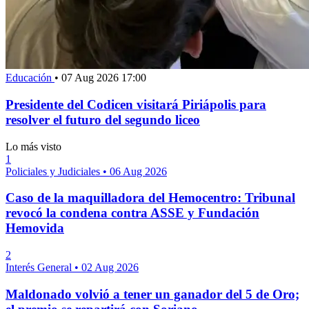
Educación
•
07 Aug 2026 17:00
Presidente del Codicen visitará Piriápolis para
resolver el futuro del segundo liceo
Lo más visto
1
Policiales y Judiciales
•
06 Aug 2026
Caso de la maquilladora del Hemocentro: Tribunal
revocó la condena contra ASSE y Fundación
Hemovida
2
Interés General
•
02 Aug 2026
Maldonado volvió a tener un ganador del 5 de Oro;