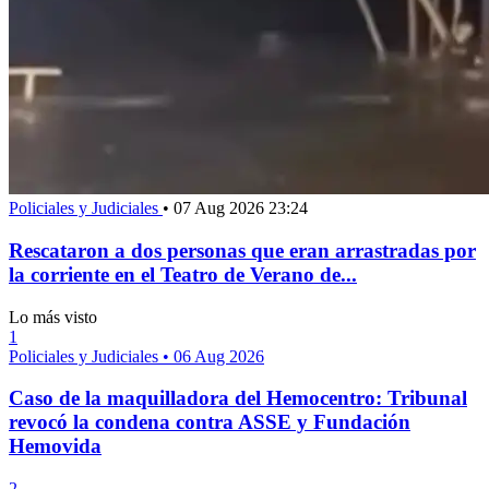
Policiales y Judiciales
•
07 Aug 2026 23:24
Rescataron a dos personas que eran arrastradas por
la corriente en el Teatro de Verano de...
Lo más visto
1
Policiales y Judiciales
•
06 Aug 2026
Caso de la maquilladora del Hemocentro: Tribunal
revocó la condena contra ASSE y Fundación
Hemovida
2