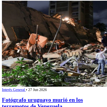
Interés General
•
27 Jun 2026
Fotógrafo uruguayo murió en los
terremotos de Venezuela