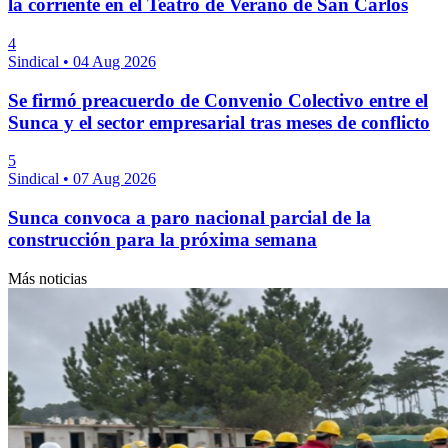
la corriente en el Teatro de Verano de San Carlos
4
Sindical
•
04 Aug 2026
Se firmó preacuerdo de Convenio Colectivo entre el
Sunca y el sector empresarial tras meses de conflicto
5
Sindical
•
07 Aug 2026
Sunca convoca a paro nacional parcial de la
construcción para la próxima semana
Más noticias