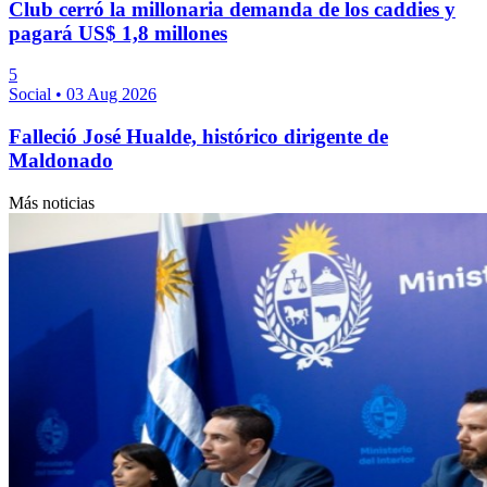
Club cerró la millonaria demanda de los caddies y
pagará US$ 1,8 millones
5
Social
•
03 Aug 2026
Falleció José Hualde, histórico dirigente de
Maldonado
Más noticias