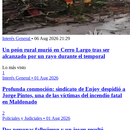
Interés General
•
06 Aug 2026 21:29
Un peón rural murió en Cerro Largo tras ser
alcanzado por un rayo durante el temporal
Lo más visto
1
Interés General
•
01 Aug 2026
Profunda conmoción: sindicato de Enjoy despidió a
Jorge Pintos, una de las víctimas del incendio fatal
en Maldonado
2
Policiales y Judiciales
•
01 Aug 2026
Dos personas fallecieron y un joven resultó