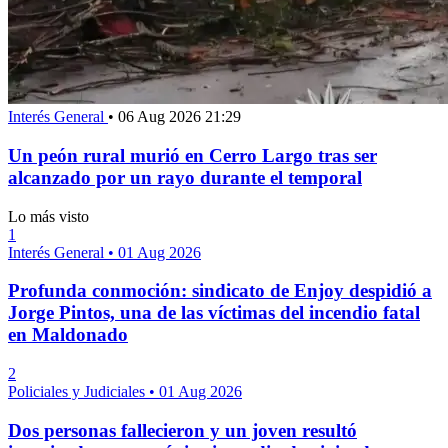
Interés General
•
06 Aug 2026 21:29
Un peón rural murió en Cerro Largo tras ser
alcanzado por un rayo durante el temporal
Lo más visto
1
Interés General
•
01 Aug 2026
Profunda conmoción: sindicato de Enjoy despidió a
Jorge Pintos, una de las víctimas del incendio fatal
en Maldonado
2
Policiales y Judiciales
•
01 Aug 2026
Dos personas fallecieron y un joven resultó