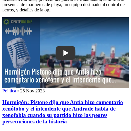
presencia de marineros de playa, un equipo destinado al control de
perros, y detalles de la op...
Play: Hormigón: Pistone dijo que Antí
Política
•
25 Nov 2023
Hormigón: Pistone dijo que Antía hizo comentario
xenófobo y el intendente que Andrade habla de
xenofobia cuando su partido hizo las peores
persecuciones de la historia