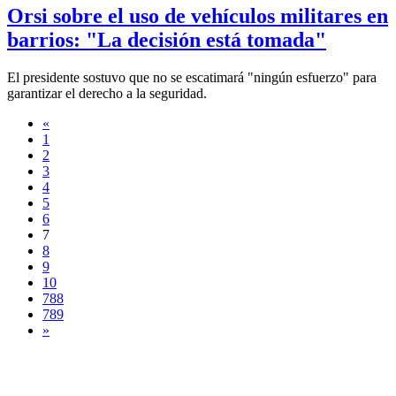
Orsi sobre el uso de vehículos militares en
barrios: "La decisión está tomada"
El presidente sostuvo que no se escatimará "ningún esfuerzo" para
garantizar el derecho a la seguridad.
«
1
2
3
4
5
6
7
8
9
10
788
789
»