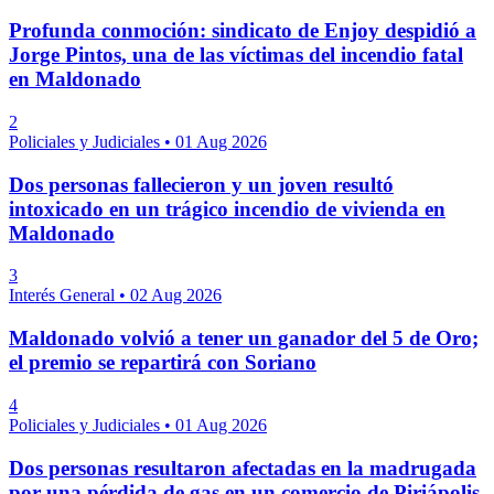
Profunda conmoción: sindicato de Enjoy despidió a
Jorge Pintos, una de las víctimas del incendio fatal
en Maldonado
2
Policiales y Judiciales
•
01 Aug 2026
Dos personas fallecieron y un joven resultó
intoxicado en un trágico incendio de vivienda en
Maldonado
3
Interés General
•
02 Aug 2026
Maldonado volvió a tener un ganador del 5 de Oro;
el premio se repartirá con Soriano
4
Policiales y Judiciales
•
01 Aug 2026
Dos personas resultaron afectadas en la madrugada
por una pérdida de gas en un comercio de Piriápolis