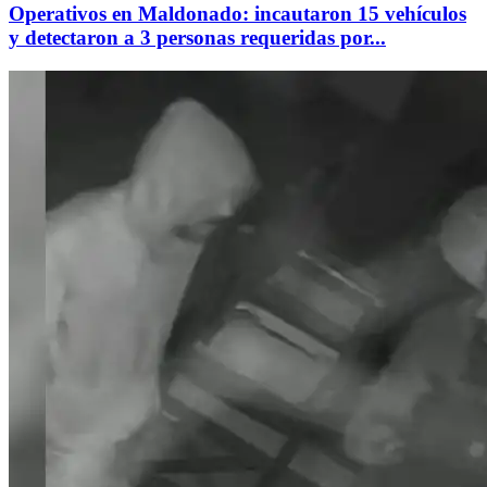
Operativos en Maldonado: incautaron 15 vehículos
y detectaron a 3 personas requeridas por...