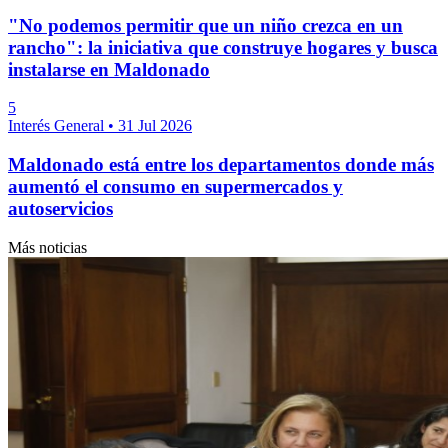
"No podemos permitir que un niño crezca en un
rancho": la iniciativa que construye hogares y busca
instalarse en Maldonado
5
Interés General
•
31 Jul 2026
Maldonado está entre los departamentos donde más
aumentó el consumo en supermercados y
autoservicios
Más noticias