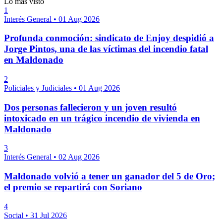
Lo más visto
1
Interés General
•
01 Aug 2026
Profunda conmoción: sindicato de Enjoy despidió a
Jorge Pintos, una de las víctimas del incendio fatal
en Maldonado
2
Policiales y Judiciales
•
01 Aug 2026
Dos personas fallecieron y un joven resultó
intoxicado en un trágico incendio de vivienda en
Maldonado
3
Interés General
•
02 Aug 2026
Maldonado volvió a tener un ganador del 5 de Oro;
el premio se repartirá con Soriano
4
Social
•
31 Jul 2026