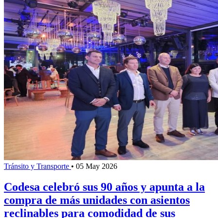
Tránsito y Transporte
•
05 May 2026
Codesa celebró sus 90 años y apunta a la
compra de más unidades con asientos
reclinables para comodidad de sus