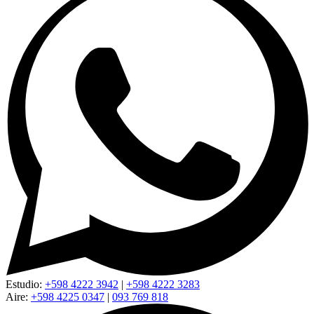
Estudio:
+598 4222 3942
|
+598 4222 3283
Aire:
+598 4225 0347
|
093 769 818