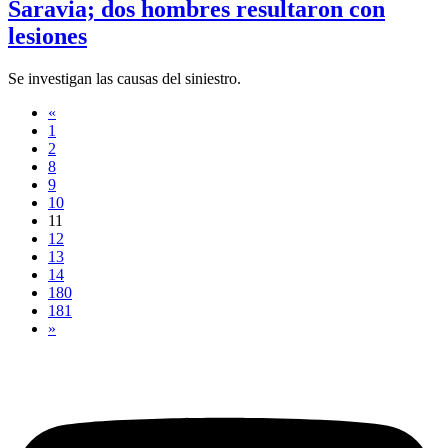
Saravia; dos hombres resultaron con
lesiones
Se investigan las causas del siniestro.
«
1
2
8
9
10
11
12
13
14
180
181
»