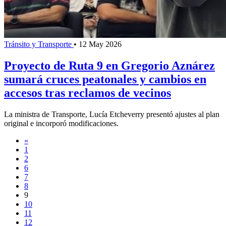
Tránsito y Transporte
•
12 May 2026
Proyecto de Ruta 9 en Gregorio Aznárez
sumará cruces peatonales y cambios en
accesos tras reclamos de vecinos
La ministra de Transporte, Lucía Etcheverry presentó ajustes al plan
original e incorporó modificaciones.
«
1
2
6
7
8
9
10
11
12