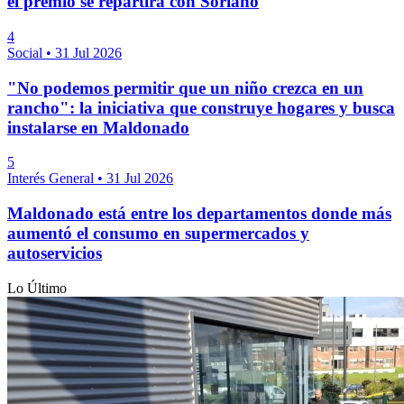
el premio se repartirá con Soriano
4
Social
•
31 Jul 2026
"No podemos permitir que un niño crezca en un
rancho": la iniciativa que construye hogares y busca
instalarse en Maldonado
5
Interés General
•
31 Jul 2026
Maldonado está entre los departamentos donde más
aumentó el consumo en supermercados y
autoservicios
Lo Último