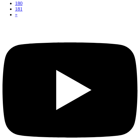
180
181
»