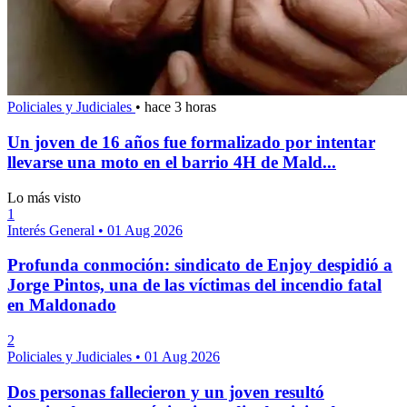
Policiales y Judiciales
•
hace 3 horas
Un joven de 16 años fue formalizado por intentar
llevarse una moto en el barrio 4H de Mald...
Lo más visto
1
Interés General
•
01 Aug 2026
Profunda conmoción: sindicato de Enjoy despidió a
Jorge Pintos, una de las víctimas del incendio fatal
en Maldonado
2
Policiales y Judiciales
•
01 Aug 2026
Dos personas fallecieron y un joven resultó