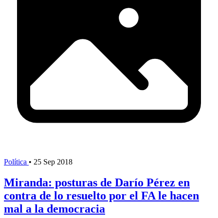
Política
•
25 Sep 2018
Miranda: posturas de Darío Pérez en
contra de lo resuelto por el FA le hacen
mal a la democracia