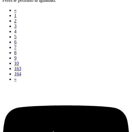
Feres le permitió la igualdad.
«
1
2
3
4
5
6
7
8
9
10
163
164
»