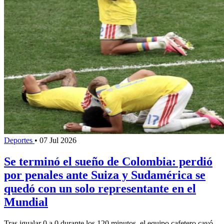
Deportes
•
07 Jul 2026
Se terminó el sueño de Colombia: perdió
por penales ante Suiza y Sudamérica se
quedó con un solo representante en el
Mundial
Tras igualar 0 a 0 durante los 120 minutos, el equipo cafetero cayó