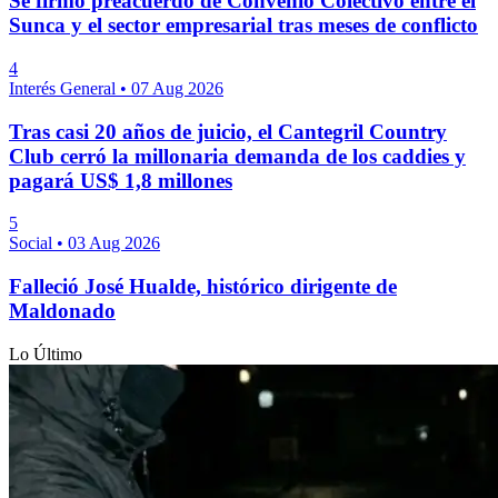
Se firmó preacuerdo de Convenio Colectivo entre el
Sunca y el sector empresarial tras meses de conflicto
4
Interés General
•
07 Aug 2026
Tras casi 20 años de juicio, el Cantegril Country
Club cerró la millonaria demanda de los caddies y
pagará US$ 1,8 millones
5
Social
•
03 Aug 2026
Falleció José Hualde, histórico dirigente de
Maldonado
Lo Último