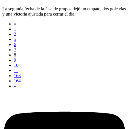
La segunda fecha de la fase de grupos dejó un empate, dos goleadas
y una victoria ajustada para cerrar el día.
«
1
2
5
6
7
8
9
10
11
163
164
»