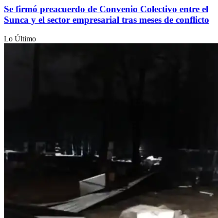
Se firmó preacuerdo de Convenio Colectivo entre el
Sunca y el sector empresarial tras meses de conflicto
Lo Último