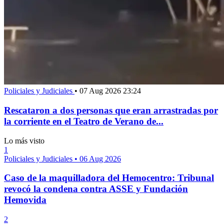
Policiales y Judiciales
•
07 Aug 2026 23:24
Rescataron a dos personas que eran arrastradas por
la corriente en el Teatro de Verano de...
Lo más visto
1
Policiales y Judiciales
•
06 Aug 2026
Caso de la maquilladora del Hemocentro: Tribunal
revocó la condena contra ASSE y Fundación
Hemovida
2