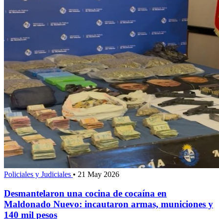
Policiales y Judiciales
•
21 May 2026
Desmantelaron una cocina de cocaína en
Maldonado Nuevo: incautaron armas, municiones y
140 mil pesos