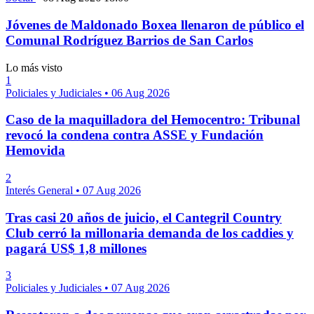
Jóvenes de Maldonado Boxea llenaron de público el
Comunal Rodríguez Barrios de San Carlos
Lo más visto
1
Policiales y Judiciales
•
06 Aug 2026
Caso de la maquilladora del Hemocentro: Tribunal
revocó la condena contra ASSE y Fundación
Hemovida
2
Interés General
•
07 Aug 2026
Tras casi 20 años de juicio, el Cantegril Country
Club cerró la millonaria demanda de los caddies y
pagará US$ 1,8 millones
3
Policiales y Judiciales
•
07 Aug 2026