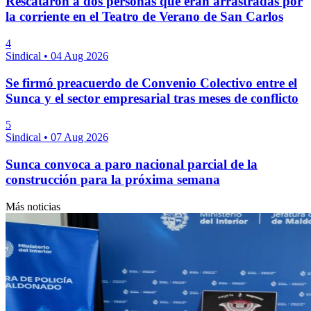
Rescataron a dos personas que eran arrastradas por
la corriente en el Teatro de Verano de San Carlos
4
Sindical
•
04 Aug 2026
Se firmó preacuerdo de Convenio Colectivo entre el
Sunca y el sector empresarial tras meses de conflicto
5
Sindical
•
07 Aug 2026
Sunca convoca a paro nacional parcial de la
construcción para la próxima semana
Más noticias