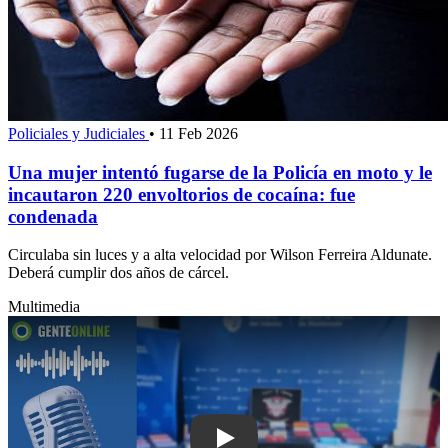
Policiales y Judiciales
•
11 Feb 2026
Una mujer intentó fugarse de la Policía en moto y le
incautaron 220 envoltorios de cocaína: fue
condenada
Circulaba sin luces y a alta velocidad por Wilson Ferreira Aldunate.
Deberá cumplir dos años de cárcel.
Multimedia
Play: Incautaron más de 50 kilos de c