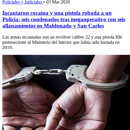
Policiales y Judiciales
•
03 Mar 2026
Incautaron cocaína y una pistola robada a un
Policía: seis condenados tras megaoperativo con seis
allanamientos en Maldonado y San Carlos
Las armas incautadas son un revólver calibre 22 y una pistola HK
perteneciente al Ministerio del Interior que había sido hurtada en
2019.