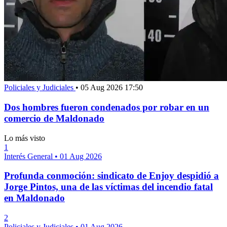
Policiales y Judiciales
•
05 Aug 2026 17:50
Dos hombres fueron condenados por robar en un
comercio de Maldonado
Lo más visto
1
Interés General
•
01 Aug 2026
Profunda conmoción: sindicato de Enjoy despidió a
Jorge Pintos, una de las víctimas del incendio fatal
en Maldonado
2
Policiales y Judiciales
•
01 Aug 2026