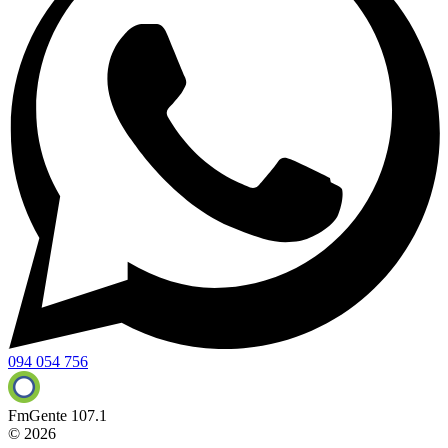
094 054 756
FmGente 107.1
© 2026