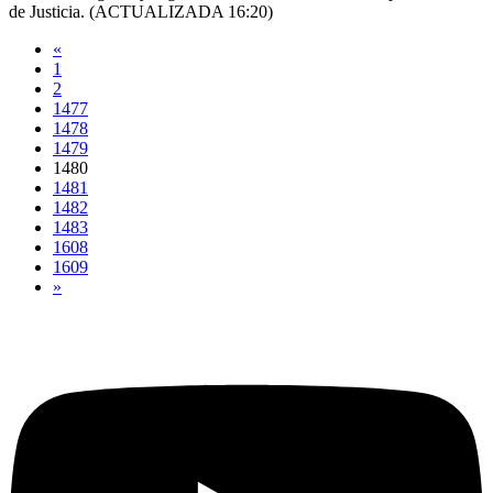
de Justicia. (ACTUALIZADA 16:20)
«
1
2
1477
1478
1479
1480
1481
1482
1483
1608
1609
»