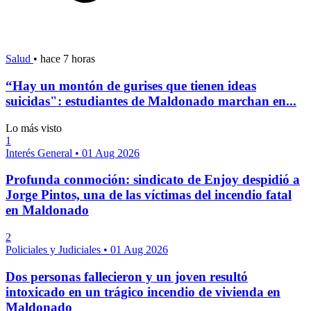
Salud
•
hace 7 horas
“Hay un montón de gurises que tienen ideas
suicidas": estudiantes de Maldonado marchan en...
Lo más visto
1
Interés General
•
01 Aug 2026
Profunda conmoción: sindicato de Enjoy despidió a
Jorge Pintos, una de las víctimas del incendio fatal
en Maldonado
2
Policiales y Judiciales
•
01 Aug 2026
Dos personas fallecieron y un joven resultó
intoxicado en un trágico incendio de vivienda en
Maldonado