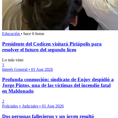
Educación
•
hace 6 horas
Presidente del Codicen visitará Piriápolis para
resolver el futuro del segundo liceo
Lo más visto
1
Interés General
•
01 Aug 2026
Profunda conmoción: sindicato de Enjoy despidió a
Jorge Pintos, una de las víctimas del incendio fatal
en Maldonado
2
Policiales y Judiciales
•
01 Aug 2026
Dos personas fallecieron y un joven resultó