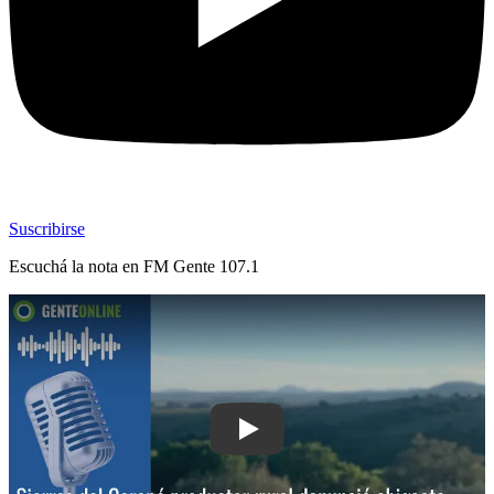
Suscribirse
Escuchá la nota en
FM Gente 107.1
Play: Sierras del Carapé: productor rur