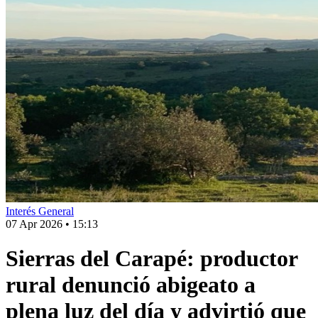
Interés General
07 Apr 2026
•
15:13
Sierras del Carapé: productor
rural denunció abigeato a
plena luz del día y advirtió que