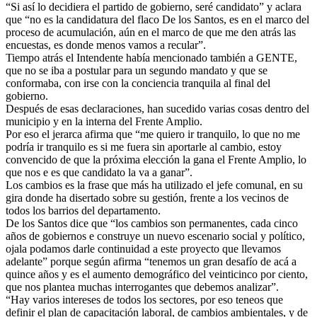
“Si así lo decidiera el partido de gobierno, seré candidato” y aclara
que “no es la candidatura del flaco De los Santos, es en el marco del
proceso de acumulación, aún en el marco de que me den atrás las
encuestas, es donde menos vamos a recular”.
Tiempo atrás el Intendente había mencionado también a GENTE,
que no se iba a postular para un segundo mandato y que se
conformaba, con irse con la conciencia tranquila al final del
gobierno.
Después de esas declaraciones, han sucedido varias cosas dentro del
municipio y en la interna del Frente Amplio.
Por eso el jerarca afirma que “me quiero ir tranquilo, lo que no me
podría ir tranquilo es si me fuera sin aportarle al cambio, estoy
convencido de que la próxima elección la gana el Frente Amplio, lo
que nos e es que candidato la va a ganar”.
Los cambios es la frase que más ha utilizado el jefe comunal, en su
gira donde ha disertado sobre su gestión, frente a los vecinos de
todos los barrios del departamento.
De los Santos dice que “los cambios son permanentes, cada cinco
años de gobiernos e construye un nuevo escenario social y político,
ojala podamos darle continuidad a este proyecto que llevamos
adelante” porque según afirma “tenemos un gran desafío de acá a
quince años y es el aumento demográfico del veinticinco por ciento,
que nos plantea muchas interrogantes que debemos analizar”.
“Hay varios intereses de todos los sectores, por eso teneos que
definir el plan de capacitación laboral, de cambios ambientales, y de