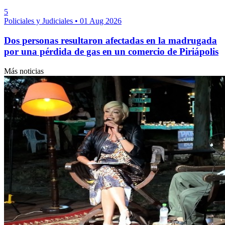
5
Policiales y Judiciales
•
01 Aug 2026
Dos personas resultaron afectadas en la madrugada
por una pérdida de gas en un comercio de Piriápolis
Más noticias