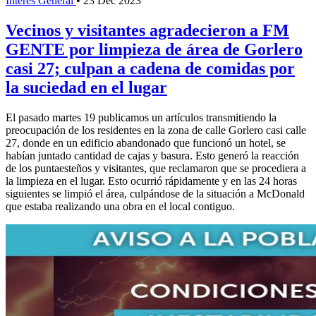
Interés General
•
23 Dec 2023
Vecinos y visitantes agradecieron a FM
GENTE por limpieza de área de Gorlero
casi 27; culpan a cadena de comidas por
la suciedad en el lugar
El pasado martes 19 publicamos un artículos transmitiendo la
preocupación de los residentes en la zona de calle Gorlero casi calle
27, donde en un edificio abandonado que funcionó un hotel, se
habían juntado cantidad de cajas y basura. Esto generó la reacción
de los puntaesteños y visitantes, que reclamaron que se procediera a
la limpieza en el lugar. Esto ocurrió rápidamente y en las 24 horas
siguientes se limpió el área, culpándose de la situación a McDonald
que estaba realizando una obra en el local contiguo.