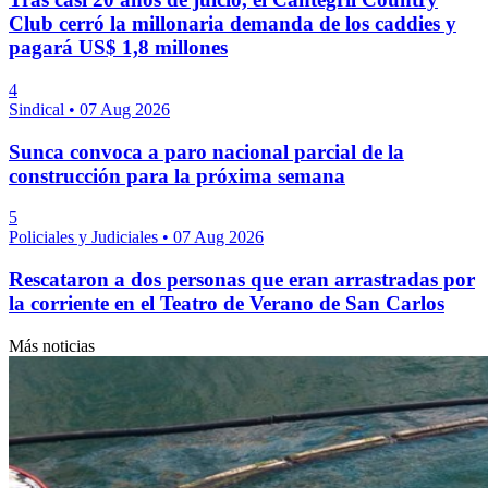
Club cerró la millonaria demanda de los caddies y
pagará US$ 1,8 millones
4
Sindical
•
07 Aug 2026
Sunca convoca a paro nacional parcial de la
construcción para la próxima semana
5
Policiales y Judiciales
•
07 Aug 2026
Rescataron a dos personas que eran arrastradas por
la corriente en el Teatro de Verano de San Carlos
Más noticias