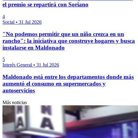
el premio se repartirá con Soriano
4
Social
•
31 Jul 2026
"No podemos permitir que un niño crezca en un
rancho": la iniciativa que construye hogares y busca
instalarse en Maldonado
5
Interés General
•
31 Jul 2026
Maldonado está entre los departamentos donde más
aumentó el consumo en supermercados y
autoservicios
Más noticias