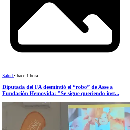
Salud
•
hace 1 hora
Diputada del FA desmintió el “robo” de Asse a
Fundación Hemovida: "Se sigue queriendo inst...