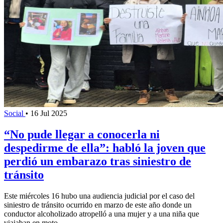
Social
•
16 Jul 2025
“No pude llegar a conocerla ni
despedirme de ella”: habló la joven que
perdió un embarazo tras siniestro de
tránsito
Este miércoles 16 hubo una audiencia judicial por el caso del
siniestro de tránsito ocurrido en marzo de este año donde un
conductor alcoholizado atropelló a una mujer y a una niña que
viajaban en moto.