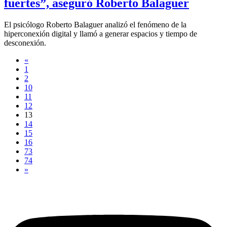
fuertes”, aseguró Roberto Balaguer
El psicólogo Roberto Balaguer analizó el fenómeno de la
hiperconexión digital y llamó a generar espacios y tiempo de
desconexión.
«
1
2
10
11
12
13
14
15
16
73
74
»