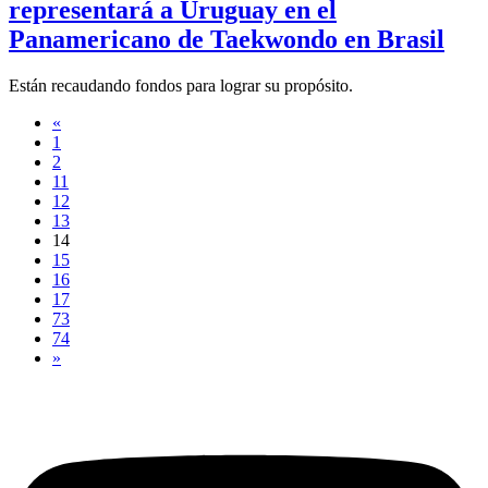
representará a Uruguay en el
Panamericano de Taekwondo en Brasil
Están recaudando fondos para lograr su propósito.
«
1
2
11
12
13
14
15
16
17
73
74
»