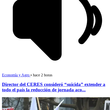
Economía y Agro
•
hace 2 horas
Director del CERES consideró “suicida” extender a
todo el país la reducción de jornada aco...