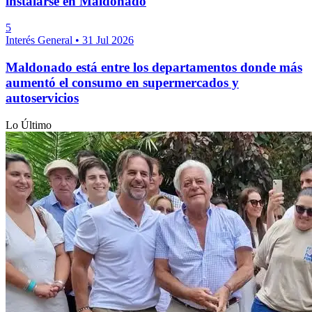
instalarse en Maldonado
5
Interés General
•
31 Jul 2026
Maldonado está entre los departamentos donde más
aumentó el consumo en supermercados y
autoservicios
Lo Último