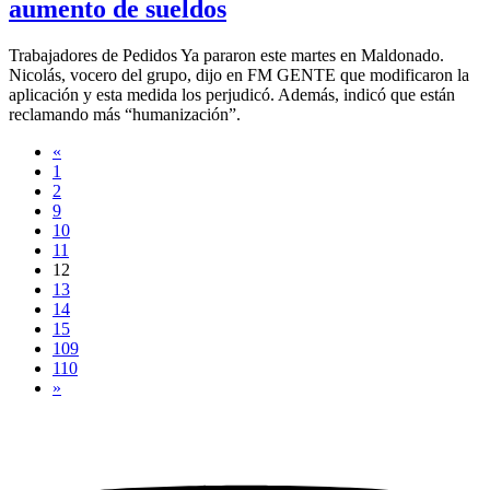
aumento de sueldos
Trabajadores de Pedidos Ya pararon este martes en Maldonado.
Nicolás, vocero del grupo, dijo en FM GENTE que modificaron la
aplicación y esta medida los perjudicó. Además, indicó que están
reclamando más “humanización”.
«
1
2
9
10
11
12
13
14
15
109
110
»