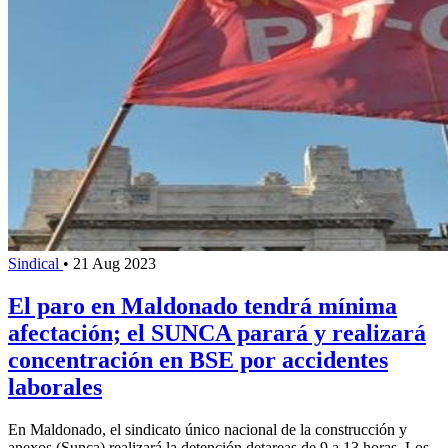
Sindical
•
21 Aug 2023
El paro en Maldonado tendrá mínima
afectación; el SUNCA parará y realizará
concentración en BSE por accidentes
laborales
En Maldonado, el sindicato único nacional de la construcción y
anexos (Sunca) realizará la detención detareas de 9 a 13 horas. Los