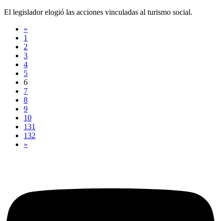
El legislador elogió las acciones vinculadas al turismo social.
«
1
2
3
4
5
6
7
8
9
10
131
132
»