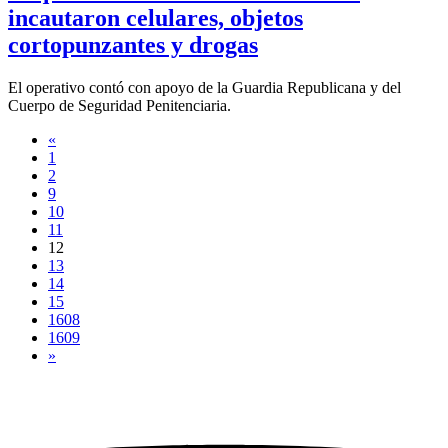
incautaron celulares, objetos
cortopunzantes y drogas
El operativo contó con apoyo de la Guardia Republicana y del
Cuerpo de Seguridad Penitenciaria.
«
1
2
9
10
11
12
13
14
15
1608
1609
»